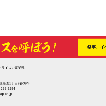
祭事、イ
ホライズン事業部
東区松園1丁目9番39号
-288-5254
ap.co.jp