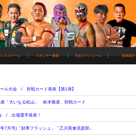
ロレススクール
スポンサー募集
大会スケジュール
団体紹介
ホール大会 / 対戦カード発表【第1弾】
松山座「大いなる松山」 鈴木敬喜、対戦カード
会 / 出場選手発表！
23年7月号)「財界フラッシュ」「乙川美食倶楽部」