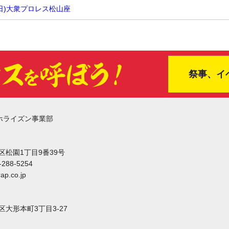
(日)大衆プロレス松山座
祭事、イ
ホライズン事業部
東区松園1丁目9番39号
-288-5254
ap.co.jp
東区大形本町3丁目3-27