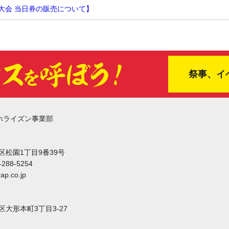
念大会 当日券の販売について】
祭事、イ
ホライズン事業部
東区松園1丁目9番39号
-288-5254
ap.co.jp
東区大形本町3丁目3-27