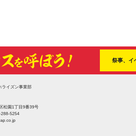
祭事、イ
ホライズン事業部
東区松園1丁目9番39号
-288-5254
ap.co.jp