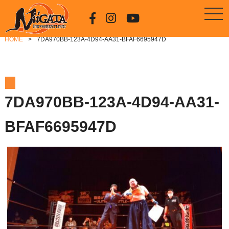
HOME
7DA970BB-123A-4D94-AA31-BFAF6695947D
7DA970BB-123A-4D94-AA31-
BFAF6695947D