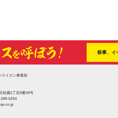
祭事、イ
ホライズン事業部
東区松園1丁目9番39号
-288-5254
ap.co.jp