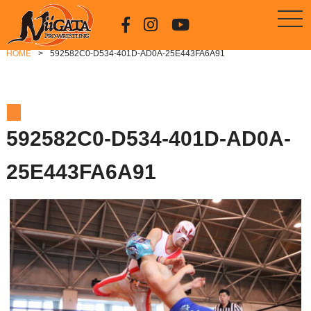
HOME
592582C0-D534-401D-AD0A-25E443FA6A91
592582C0-D534-401D-AD0A-
25E443FA6A91