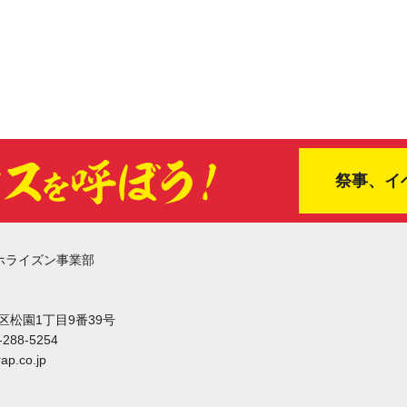
祭事、イ
ホライズン事業部
東区松園1丁目9番39号
-288-5254
ap.co.jp