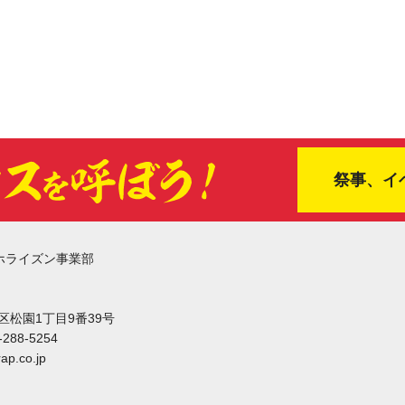
祭事、イ
ホライズン事業部
東区松園1丁目9番39号
-288-5254
ap.co.jp