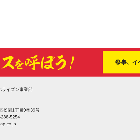
祭事、イ
ホライズン事業部
東区松園1丁目9番39号
-288-5254
ap.co.jp