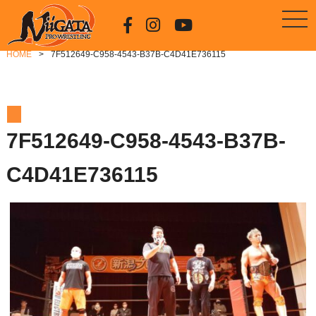
HOME
7F512649-C958-4543-B37B-C4D41E736115
7F512649-C958-4543-B37B-
C4D41E736115