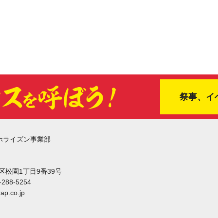
祭事、イ
ホライズン事業部
東区松園1丁目9番39号
-288-5254
ap.co.jp