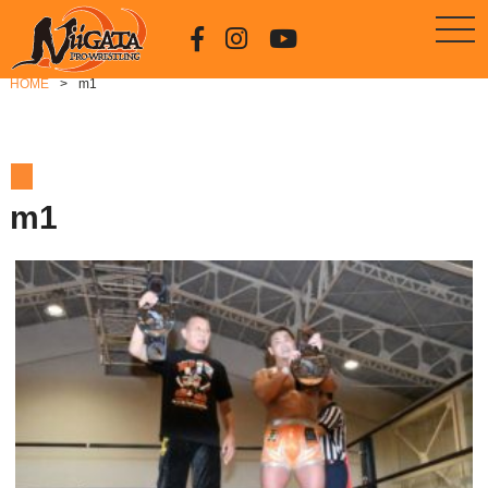
HOME
m1
m1