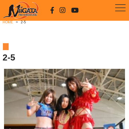
HOME
2-5
2-5