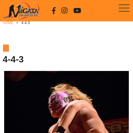
HOME
4-4-3
4-4-3