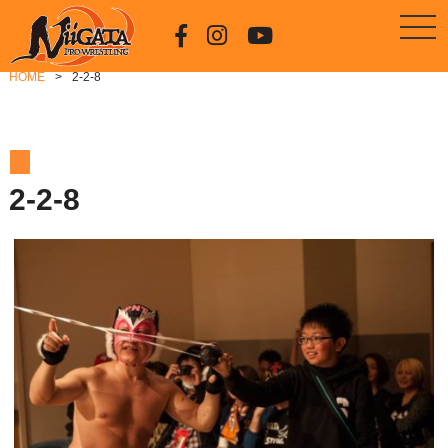
HOME
2-2-8
2-2-8