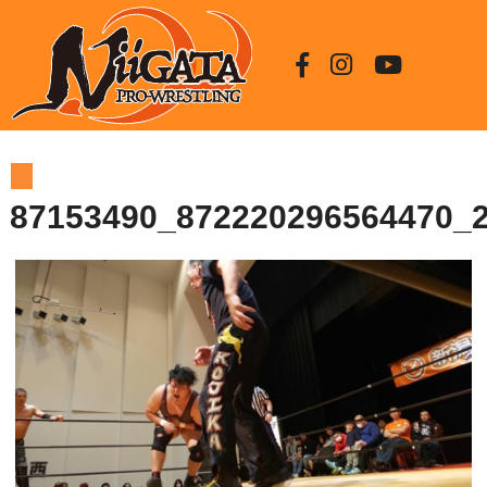
HOME
87153490_872220296564470_2482871674140098560_n
87153490_872220296564470_