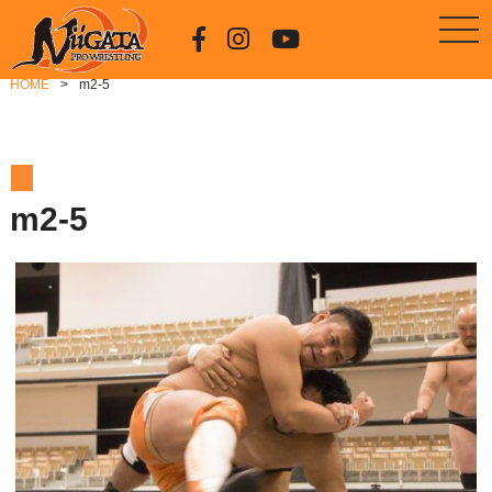
HOME
m2-5
m2-5