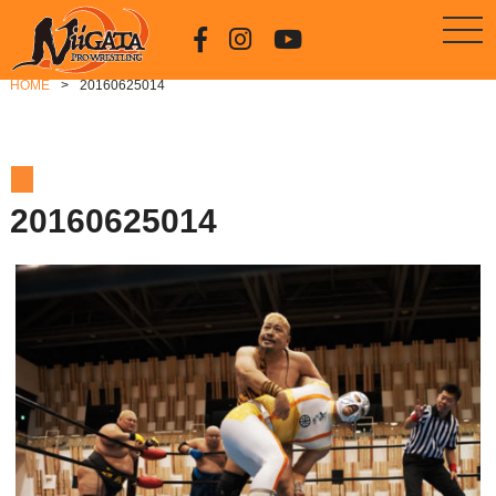
HOME
20160625014
20160625014