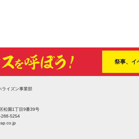
祭事、イ
ホライズン事業部
東区松園1丁目9番39号
-288-5254
ap.co.jp