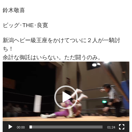
鈴木敬喜
ビッグ･THE･良寛
新潟ヘビー級王座をかけてついに２人が一騎討
ち！
余計な御託はいらない。ただ闘うのみ。
動
画
プ
レ
ー
ヤ
ー
00:00
01:24