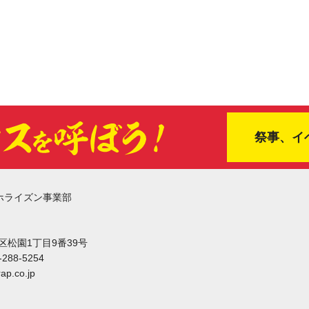
祭事、イ
ホライズン事業部
東区松園1丁目9番39号
-288-5254
ap.co.jp