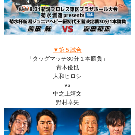
▼第５試合
「タッグマッチ30分１本勝負」
青木優也
大和ヒロシ
vs
中之上靖文
野村卓矢