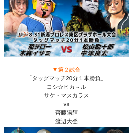
▼第２試合
「タッグマッチ20分１本勝負」
コシ☆ヒカ～ル
サケ・マスカラス
vs
齊藤陽輝
渡辺大登