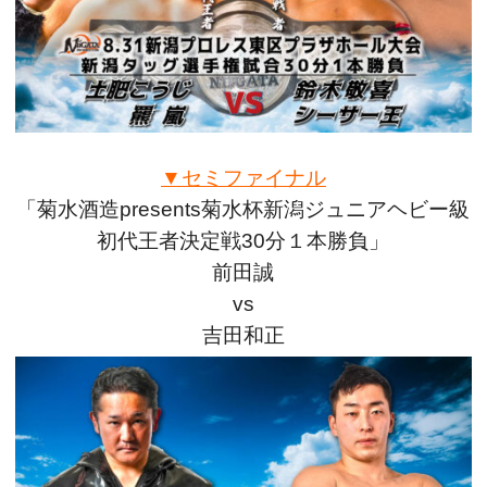
▼セミファイナル
「菊水酒造presents菊水杯新潟ジュニアヘビー級
初代王者決定戦30分１本勝負」
前田誠
vs
吉田和正