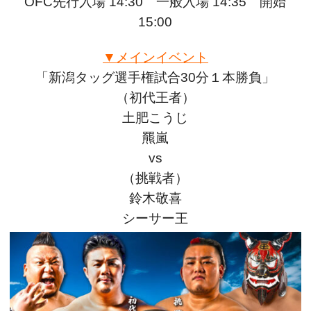
OFC先行入場 14:30 一般入場 14:35 開始
15:00
▼メインイベント
「新潟タッグ選手権試合30分１本勝負」
（初代王者）
土肥こうじ
羆嵐
vs
（挑戦者）
鈴木敬喜
シーサー王