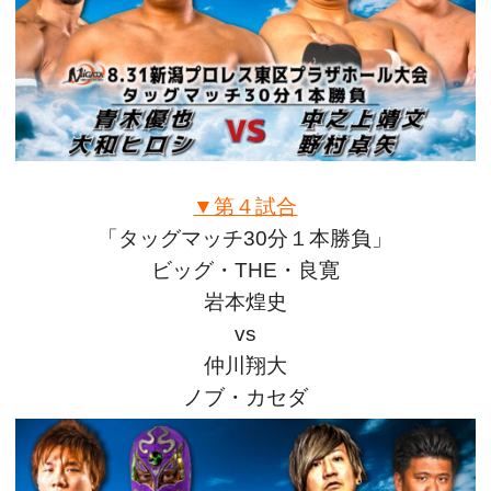
▼第４試合
「タッグマッチ30分１本勝負」
ビッグ・THE・良寛
岩本煌史
vs
仲川翔大
ノブ・カセダ