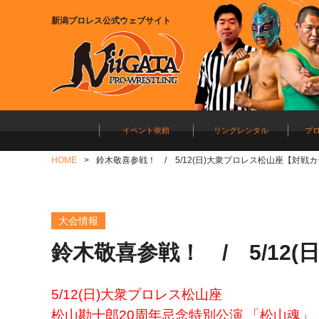
新潟プロレス公式ウェブサイト
イベント依頼
リングレンタル
プ
HOME
鈴木敬喜参戦！ / 5/12(日)大衆プロレス松山座【対戦
大会情報
鈴木敬喜参戦！ / 5/12
5/12(日)大衆プロレス松山座
松山勘十郎20周年忌念特別公演 「松山魂」