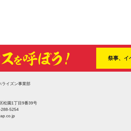
祭事、イ
ホライズン事業部
東区松園1丁目9番39号
-288-5254
ap.co.jp