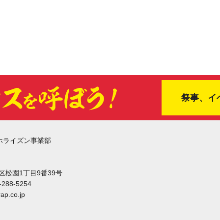
祭事、イ
ホライズン事業部
東区松園1丁目9番39号
-288-5254
ap.co.jp