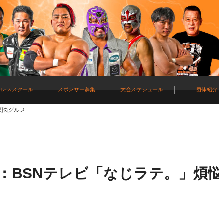
ロレススクール
スポンサー募集
大会スケジュール
団体紹介
煩悩グルメ
土)：BSNテレビ「なじラテ。」煩