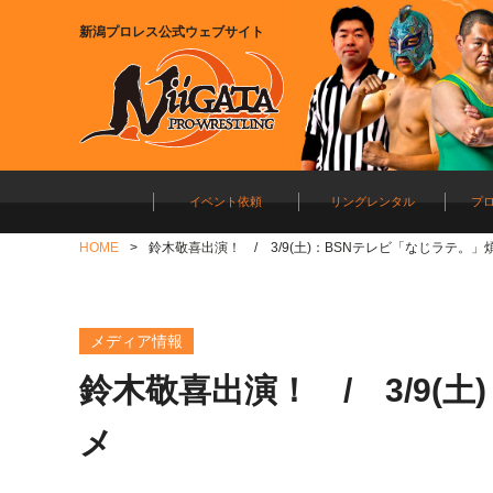
新潟プロレス公式ウェブサイト
イベント依頼
リングレンタル
プ
HOME
鈴木敬喜出演！ / 3/9(土)：BSNテレビ「なじラテ。」
メディア情報
鈴木敬喜出演！ / 3/9(
メ