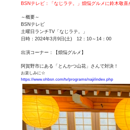
BSNテレビ：「なじラテ。」煩悩グルメに鈴木敬喜
～概要～
BSNテレビ
土曜日ランチTV「なじラテ。」
日時：2024年3月9日(土) 12：10～14：00
出演コーナー：【煩悩グルメ】
阿賀野市にある「とんかつ山花」さんで対決！
お楽しみに☆
https://www.ohbsn.com/tv/programs/naji/index.php