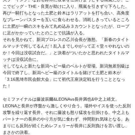
こでビッグ・THE・良寛が助けに入り、羆嵐を引きずり下ろした。
再び一騎打ちとなった土肥と鈴木はラリアットを打ち合い、高角度
なブレーンバスターを互いに食らわせる。消耗しきっているところ
に土肥が一瞬のスキをみて丸め込み３カウントとなったが、ロープ
に足がかかっていたとのことで抗議が入る。
それを見かねて、新潟プロレスの乙川会長が激怒。「新春のタイト
ルマッチで何してるんだ！乱入までしやがって正々堂々やれないの
か！今回は没収試合だ。」と決着がついたかと思われたタイトルマ
ッチは没収試合に。
そしてなんと新たな新潟ヘビー級のベルトが登場。新潟無差別級は
今回で終了し、新潟ヘビー級のタイトルを賭けて土肥と鈴木が
「3.16黒埼市民会館大会」にて初代王座決定戦を行うこととなっ
た！
セミファイナルは藤波辰爾&LEONAvs長井満也&中之上靖文。
LEONAと長井が序盤から激しくやり合う。場外やイスを使った反則
攻撃を繰り返す長井。それに藤波も怒り猛攻を仕掛ける。中之上も
パートナーの長井のやり方が気に食わず、仲間割れ気味となる。あ
まりにも反則が続くためレフェリーが長井に反則負けを言い渡し、
まさかの決着。