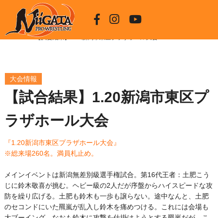
HOME
【試合結果】1.20新潟市東区プラザホール大会
大会情報
【試合結果】1.20新潟市東区プ
ラザホール大会
『1.20新潟市東区プラザホール大会』
※総来場260名。満員札止め。
メインイベントは新潟無差別級選手権試合。第16代王者：土肥こう
じに鈴木敬喜が挑む。ヘビー級の2人だが序盤からハイスピードな攻
防を繰り広げる。土肥も鈴木も一歩も譲らない。途中なんと、土肥
のセコンドにいた羆嵐が乱入し鈴木を痛めつける。これには会場も
大ブーイング。なおも鈴木に攻撃を仕掛けようとする羆嵐だが、こ