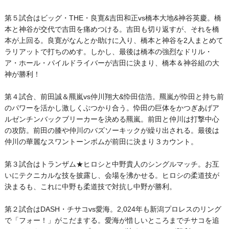
第５試合はビッグ・THE・良寛&吉田和正vs橋本大地&神谷英慶。橋
本と神谷が交代で吉田を痛めつける。吉田も切り返すが、それを橋
本が上回る。良寛がなんとか助けに入り、橋本と神谷を2人まとめて
ラリアットで打ちのめす。しかし、最後は橋本の強烈なドリル・
ア・ホール・パイルドライバーが吉田に決まり、橋本＆神谷組の大
神が勝利！
第４試合、前田誠＆羆嵐vs仲川翔大&忰田信浩。羆嵐が忰田と持ち前
のパワーを活かし激しくぶつかり合う。忰田の巨体をかつぎあげア
ルゼンチンバックブリーカーを決める羆嵐。前田と仲川は打撃中心
の攻防。前田の膝や仲川のバズソーキックが繰り出される。最後は
仲川の華麗なスワントーンボムが前田に決まり３カウント。
第３試合はトランザム★ヒロシと中野貴人のシングルマッチ。お互
いにテクニカルな技を披露し、会場を沸かせる。ヒロシの柔道技が
決まるも、これに中野も柔道技で対抗し中野が勝利。
第２試合はDASH・チサコvs愛海。2,024年も新潟プロレスのリング
で「フォー！」がこだまする。愛海が惜しいところまでチサコを追