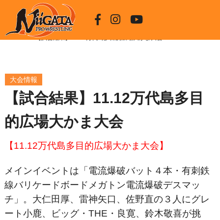
HOME
【試合結果】11.12万代島多目的広場大かま大会
大会情報
【試合結果】11.12万代島多目
的広場大かま大会
【11.12万代島多目的広場大かま大会】
メインイベントは「電流爆破バット４本・有刺鉄
線バリケードボードメガトン電流爆破デスマッ
チ」。大仁田厚、雷神矢口、佐野直の３人にグレ
ート小鹿、ビッグ・THE・良寛、鈴木敬喜が挑