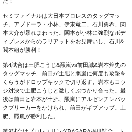
た！
セミファイナルは大日本プロレスのタッグマッ
チ。アブドーラ・小林、伊東竜二、石川勇希、関
本大介が暴れまわった。関本が小林に強烈なボデ
ィプレスからのラリアットをお見舞いし、石川&
関本組が勝利！
第4試合は土肥こうじ&羆嵐vs前田誠&岩本煌史の
タッグマッチ。前田が土肥と羆嵐に何度も攻撃を
くらうがドロップキックで切り返す。岩本もコウ
ジ対決で土肥こうじと激しくぶつかり合った。最
後は前田と岩本が土肥、羆嵐にアルゼンチンバッ
クブリーカーをかけられ、前田がギブアップ。土
肥、羆嵐が勝利した。
第3試合はプロレスリングBASARA提供試合。ト