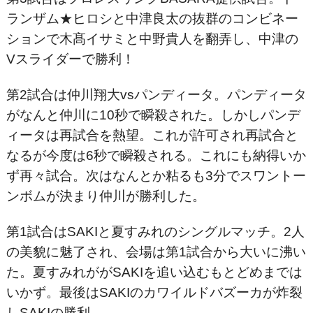
ランザム★ヒロシと中津良太の抜群のコンビネー
ションで木髙イサミと中野貴人を翻弄し、中津の
Vスライダーで勝利！
第2試合は仲川翔大vsパンディータ。パンディータ
がなんと仲川に10秒で瞬殺された。しかしパンデ
ィータは再試合を熱望。これが許可され再試合と
なるが今度は6秒で瞬殺される。これにも納得いか
ず再々試合。次はなんとか粘るも3分でスワントー
ンボムが決まり仲川が勝利した。
第1試合はSAKIと夏すみれのシングルマッチ。2人
の美貌に魅了され、会場は第1試合から大いに沸い
た。夏すみれががSAKIを追い込むもとどめまでは
いかず。最後はSAKIのカワイルドバズーカが炸裂
しSAKIの勝利。