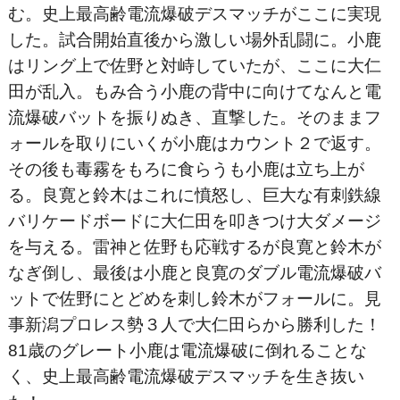
む。史上最高齢電流爆破デスマッチがここに実現
した。試合開始直後から激しい場外乱闘に。小鹿
はリング上で佐野と対峙していたが、ここに大仁
田が乱入。もみ合う小鹿の背中に向けてなんと電
流爆破バットを振りぬき、直撃した。そのままフ
ォールを取りにいくが小鹿はカウント２で返す。
その後も毒霧をもろに食らうも小鹿は立ち上が
る。良寛と鈴木はこれに憤怒し、巨大な有刺鉄線
バリケードボードに大仁田を叩きつけ大ダメージ
を与える。雷神と佐野も応戦するが良寛と鈴木が
なぎ倒し、最後は小鹿と良寛のダブル電流爆破バ
ットで佐野にとどめを刺し鈴木がフォールに。見
事新潟プロレス勢３人で大仁田らから勝利した！
81歳のグレート小鹿は電流爆破に倒れることな
く、史上最高齢電流爆破デスマッチを生き抜い