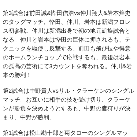
第3試合は前田誠&忰田信浩vs仲川翔大&岩本煌史
のタッグマッチ。忰田、仲川、岩本は新潟プロレ
ス初参戦。仲川は新潟出身で初の地元凱旋試合と
なる。仲川と岩本は忰田の巨体に押されるも、テ
クニックを駆使し反撃する。前田も飛び技や得意
のホームランチョップで応戦するも、最後は岩本
の孤高の芸術にて3カウントを奪われる。仲川&岩
本の勝利！
第2試合は中野貴人vsリル・クラーケンのシングル
マッチ。お互いに相手の技を受け切り、クラーケ
ンが勝負を決めようとするも、中野の鷹狩りが決
まり、中野が勝利。
第1試合は松山勘十郎と菊タローのシングルマッ