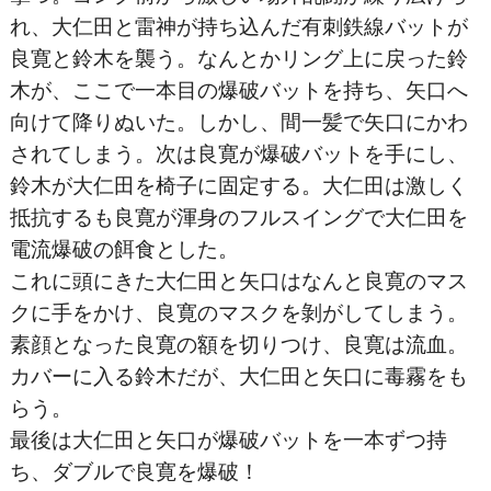
れ、大仁田と雷神が持ち込んだ有刺鉄線バットが
良寛と鈴木を襲う。なんとかリング上に戻った鈴
木が、ここで一本目の爆破バットを持ち、矢口へ
向けて降りぬいた。しかし、間一髪で矢口にかわ
されてしまう。次は良寛が爆破バットを手にし、
鈴木が大仁田を椅子に固定する。大仁田は激しく
抵抗するも良寛が渾身のフルスイングで大仁田を
電流爆破の餌食とした。
これに頭にきた大仁田と矢口はなんと良寛のマス
クに手をかけ、良寛のマスクを剝がしてしまう。
素顔となった良寛の額を切りつけ、良寛は流血。
カバーに入る鈴木だが、大仁田と矢口に毒霧をも
らう。
最後は大仁田と矢口が爆破バットを一本ずつ持
ち、ダブルで良寛を爆破！