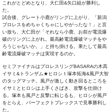
これがとどめとなり、大仁田&矢口組が勝利し
た。
試合後、グレート小鹿がリングに上がり、「新潟
プロレスをめちゃくちゃにしやがったな！」と言
い放ち、大仁田が「それなら小鹿、お前が電流爆
破のリングに上がれ。最高齢電流爆破マッチをや
ろうじゃないか。」と持ち掛ける。果たして最高
齢電流爆破マッチは実現するのか。
セミファイナルはプロレスリングBASARAの木髙
イサミ&トランザム★ヒロシｔ塚本拓海&風戸大智
のタッグマッチ。風戸が激しく動き回るところを
イサミとヒロシは上手くさばき、攻撃を仕掛け
る。塚本も風戸と反撃に転じるも、ヒロシが風戸
をとらえ、パーフェクトプレックスで見事勝利し
た。