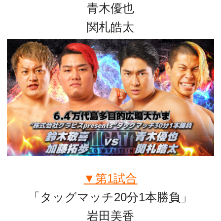
青木優也
関札皓太
▼第1試合
「タッグマッチ20分1本勝負」
岩田美香