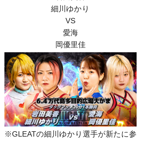
細川ゆかり
VS
愛海
岡優里佳
※GLEATの細川ゆかり選手が新たに参