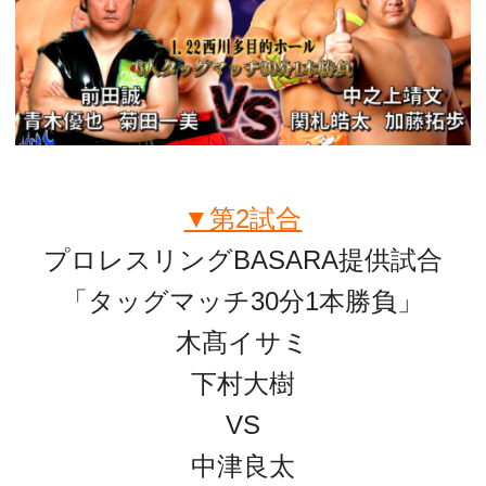
▼第2試合
プロレスリングBASARA提供試合
「タッグマッチ30分1本勝負」
木髙イサミ
下村大樹
VS
中津良太