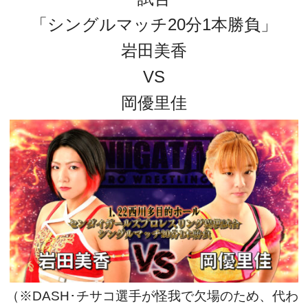
「シングルマッチ20分1本勝負」
岩田美香
VS
岡優里佳
（※DASH･チサコ選手が怪我で欠場のため、代わ