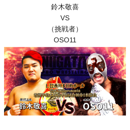
鈴木敬喜
VS
（挑戦者）
OSO11