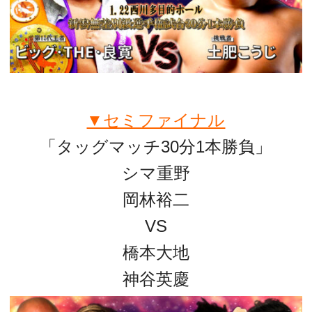
▼セミファイナル
「タッグマッチ30分1本勝負」
シマ重野
岡林裕二
VS
橋本大地
神谷英慶