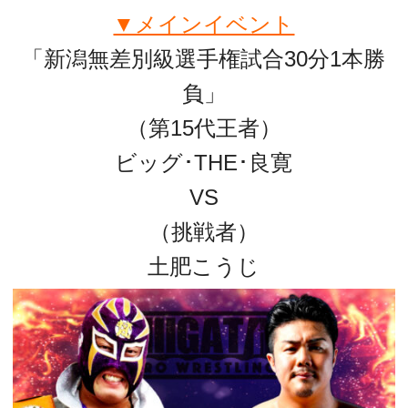
▼メインイベント
「新潟無差別級選手権試合30分1本勝
負」
（第15代王者）
ビッグ･THE･良寛
VS
（挑戦者）
土肥こうじ