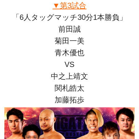
▼第3試合
「6人タッグマッチ30分1本勝負」
前田誠
菊田一美
青木優也
VS
中之上靖文
関札皓太
加藤拓歩