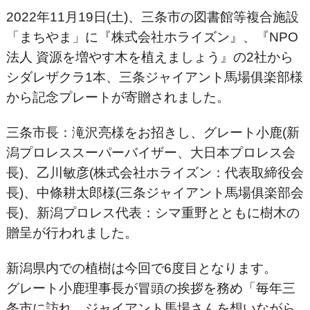
2022年11月19日(土)、三条市の図書館等複合施設
「まちやま」に『株式会社ホライズン』、『NPO
法人 資源を増やす木を植えましょう』の2社から
シダレザクラ1本、三条ジャイアント馬場俱楽部様
から記念プレートが寄贈されました。
三条市長：滝沢亮様をお招きし、グレート小鹿(新
潟プロレススーパーバイザー、大日本プロレス会
長)、乙川敏彦(株式会社ホライズン：代表取締役会
長)、中條耕太郎様(三条ジャイアント馬場俱楽部会
長)、新潟プロレス代表：シマ重野とともに樹木の
贈呈が行われました。
新潟県内での植樹は今回で6度目となります。
グレート小鹿理事長が冒頭の挨拶を務め「毎年三
条市に訪れ、ジャイアント馬場さんを想いながら