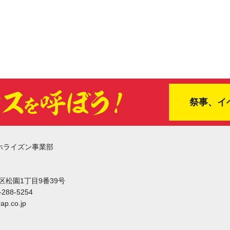
祭事、イ
ホライズン事業部
東区松園1丁目9番39号
-288-5254
ap.co.jp