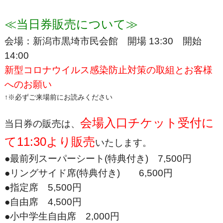
≪当日券販売について≫
会場：新潟市黒埼市民会館 開場 13:30
開始
14:00
新型コロナウイルス感染防止対策の取組とお客様
へのお願い
↑※必ずご来場前にお読みください
会場入口チケット受付に
当日券の販売は、
て11:30
より販売
いたします。
●最前列スーパーシート(特典付き) 7,500
円
●リングサイド席(特典付き) 6,500
円
●指定席 5,500円
●自由席 4,500
円
●小中学生自由席 2,000
円