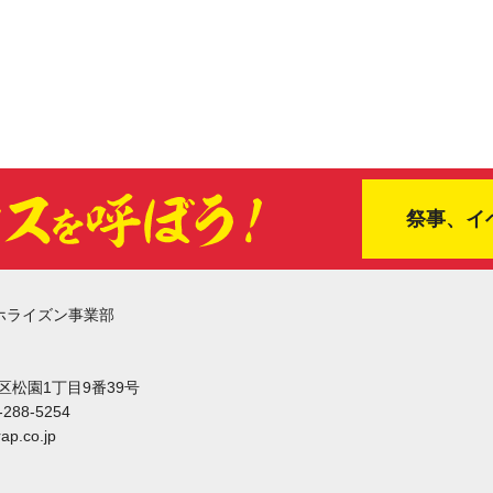
祭事、イ
ホライズン事業部
東区松園1丁目9番39号
-288-5254
ap.co.jp