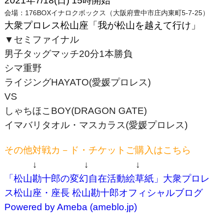
2021年7/18(日) 15時開始
会場：176BOXイナロクボックス（大阪府豊中市庄内東町5-7-25）
大衆プロレス松山座「我が松山を越えて行け」
▼セミファイナル
男子タッグマッチ20分1本勝負
シマ重野
ライジングHAYATO(愛媛プロレス)
VS
しゃちほこBOY(DRAGON GATE)
イマバリタオル・マスカラス(愛媛プロレス)
その他対戦カ－ド・チケットご購入はこちら
↓ ↓ ↓
「松山勘十郎の変幻自在活動絵草紙」大衆プロレ
ス松山座・座長 松山勘十郎オフィシャルブログ
Powered by Ameba (ameblo.jp)