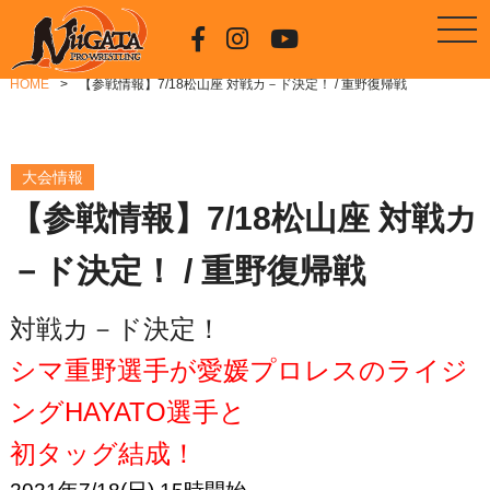
HOME
【参戦情報】7/18松山座 対戦カ－ド決定！ / 重野復帰戦
大会情報
【参戦情報】7/18松山座 対戦カ
－ド決定！ / 重野復帰戦
対戦カ－ド決定！
シマ重野選手が愛媛プロレスのライジ
ングHAYATO選手と
初タッグ結成！