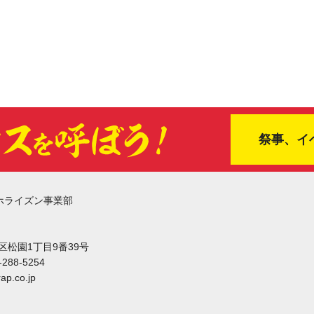
祭事、イ
ホライズン事業部
東区松園1丁目9番39号
-288-5254
ap.co.jp