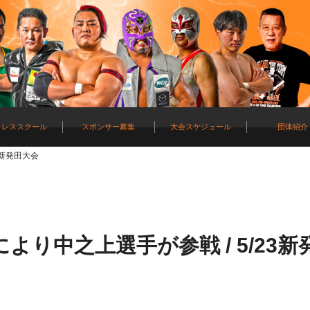
ロレススクール
スポンサー募集
大会スケジュール
団体紹介
3新発田大会
り中之上選手が参戦 / 5/23新