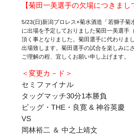
【菊田一美選手の欠場につきまし
5/23(日)新潟プロレス×菊水酒造「若獅
に出場を予定しておりました菊田一美選手
頂く事となりました。菊田選手に代わりま
出場致します。菊田選手の試合を楽しみに
ご理解の程、宜しくお願い申し上げます。
＜変更カ－ド＞
セミファイナル
タッグマッチ30分1本勝負
ビッグ・THE・良寛 & 神谷英慶
VS
岡林裕二 ＆ 中之上靖文