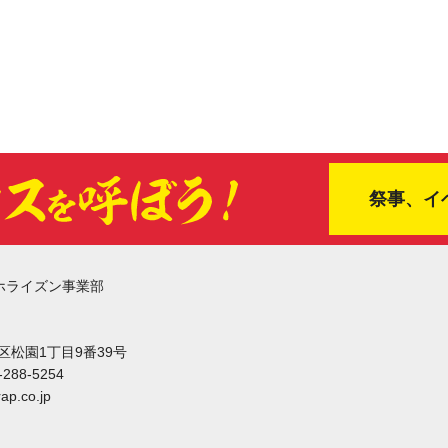
祭事、イ
ホライズン事業部
東区松園1丁目9番39号
-288-5254
ap.co.jp