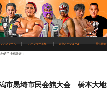
ロレススクール
スポンサー募集
大会スケジュール
団体紹介
大地選手 参戦決定！
)新潟市黒埼市民会館大会 橋本大