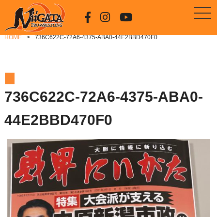
HOME
736C622C-72A6-4375-ABA0-44E2BBD470F0
736C622C-72A6-4375-ABA0-
44E2BBD470F0