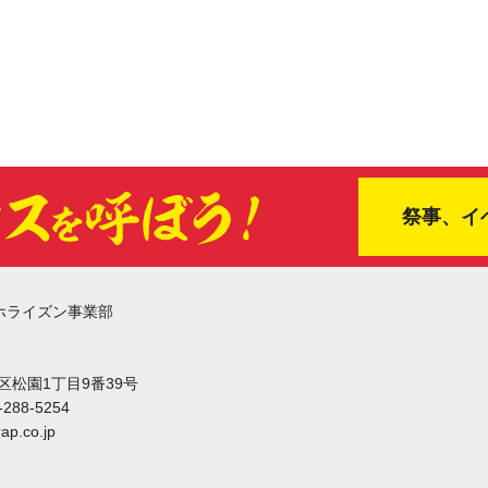
祭事、イ
ホライズン事業部
東区松園1丁目9番39号
-288-5254
ap.co.jp