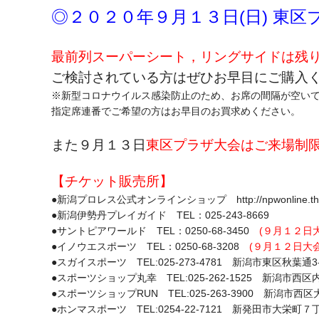
◎２０２０年９月１３日(日) 東
最前列スーパーシート，リングサイドは残
ご検討されている方はぜひお早目にご購入
※新型コロナウイルス感染防止のため、お席の間隔が空い
指定席連番でご希望の方はお早目のお買求めください。
また９月１３日
東区プラザ大会はご来場制
【チケット販売所】
●新潟プロレス公式オンラインショップ http://npwonline.theb
●新潟伊勢丹プレイガイド TEL：025-243-8669
●サントピアワールド TEL：0250-68-3450
(９月１２日
●イノウエスポーツ TEL：0250-68-3208
(９月１２日大
●スガイスポーツ TEL:025-273-4781 新潟市東区秋葉通3
●スポーツショップ丸幸 TEL:025-262-1525 新潟市西区
●スポーツショップRUN TEL:025-263-3900 新潟市西
●ホンマスポーツ TEL:0254-22-7121 新発田市大栄町７