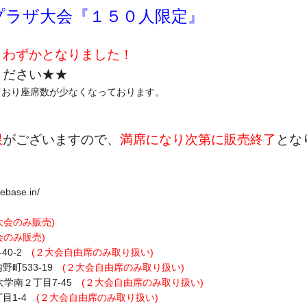
区プラザ大会『１５０人限定』
りわずかとなりました！
ください★★
ており座席数が少なくなっております。
限
がございますので、
満席になり次第に販売終了
とな
ase.in/
大会のみ販売)
会のみ販売)
-40-2
(２大会自由席のみ取り扱い)
内野町533-19
(２大会自由席のみ取り扱い)
区大学南２丁目7-45
(２大会自由席のみ取り扱い)
丁目1-4
(２大会自由席のみ取り扱い)