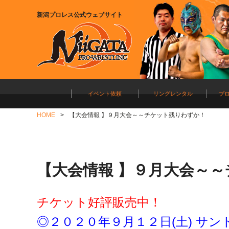
新潟プロレス公式ウェブサイト
イベント依頼
リングレンタル
プ
HOME
【大会情報 】９月大会～～チケット残りわずか！
【大会情報 】９月大会～
チケット好評販売中！
◎２０２０年９月１２日(土) サ