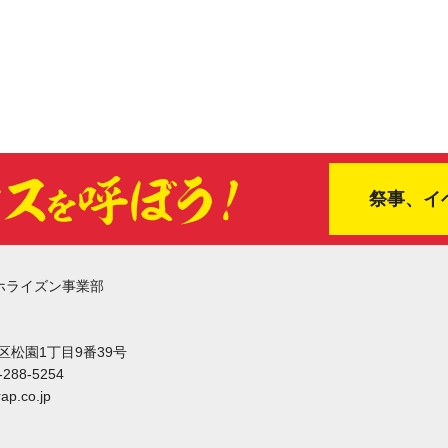
祭事、イ
ホライズン事業部
東区松園1丁目9番39号
-288-5254
ap.co.jp