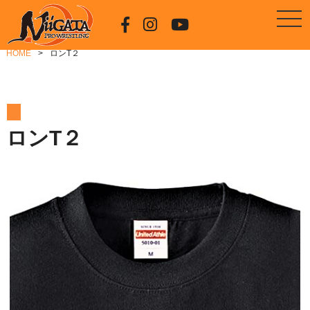
HOME
ロンT２
ロンT２