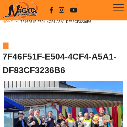
HOME
7F46F51F-E504-4CF4-A5A1-DF83CF3236B6
7F46F51F-E504-4CF4-A5A1-
DF83CF3236B6