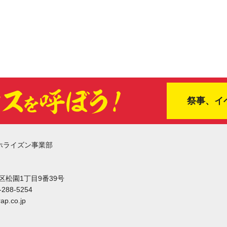
祭事、イ
ホライズン事業部
東区松園1丁目9番39号
-288-5254
ap.co.jp