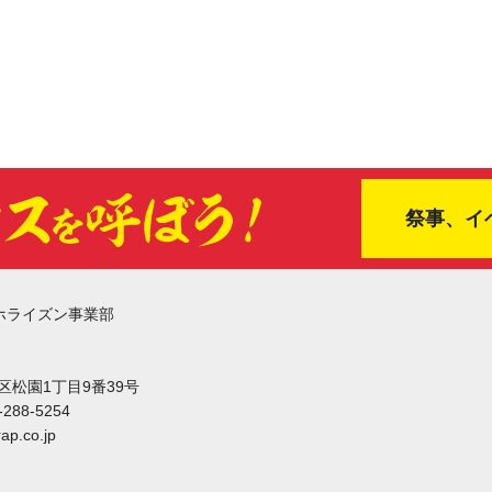
祭事、イ
ホライズン事業部
東区松園1丁目9番39号
-288-5254
ap.co.jp