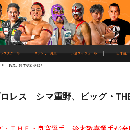
ロレススクール
スポンサー募集
大会スケジュール
団体紹介
THE・良寛、鈴木敬喜参戦！
本プロレス シマ重野、ビッグ・TH
ビッグ・ＴＨＥ・良寛選手、鈴木敬喜選手が