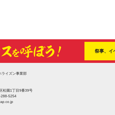
祭事、イ
ホライズン事業部
東区松園1丁目9番39号
-288-5254
ap.co.jp