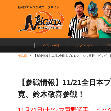
新潟プロレス公式ウェブサイト
イベント依頼
リングレンタル
プ
HOME
【参戦情報】11/21全日本プロレス シマ重野、ビッグ・
【参戦情報】11/21全日
寛、鈴木敬喜参戦！
11月21日(土)シマ重野選手、