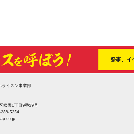
祭事、イ
ホライズン事業部
東区松園1丁目9番39号
-288-5254
ap.co.jp