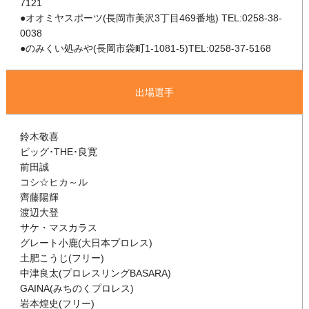
7121
●オオミヤスポーツ(長岡市美沢3丁目469番地) TEL:0258-38-
0038
●のみくい処みや(長岡市袋町1-1081-5)TEL:0258-37-5168
出場選手
鈴木敬喜
ビッグ･THE･良寛
前田誠
コシ☆ヒカ～ル
齊藤陽輝
渡辺大登
サケ・マスカラス
グレート小鹿(大日本プロレス)
土肥こうじ(フリー)
中津良太(プロレスリングBASARA)
GAINA(みちのくプロレス)
岩本煌史(フリー)