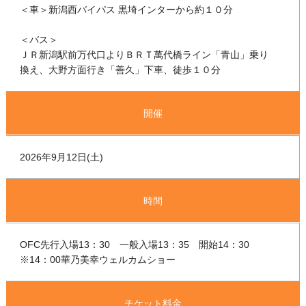
＜車＞新潟西バイパス 黒埼インターから約１０分
＜バス＞
ＪＲ新潟駅前万代口よりＢＲＴ萬代橋ライン「青山」乗り
換え、大野方面行き「善久」下車、徒歩１０分
開催
2026年9月12日(土)
時間
OFC先行入場13：30 一般入場13：35 開始14：30
※14：00華乃美幸ウェルカムショー
チケット料金