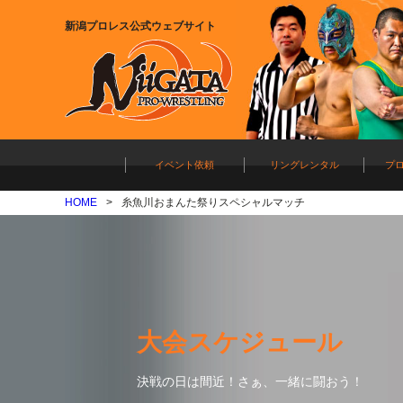
新潟プロレス公式ウェブサイト
イベント依頼
リングレンタル
プ
HOME
糸魚川おまんた祭りスペシャルマッチ
大会スケジュール
決戦の日は間近！さぁ、一緒に闘おう！