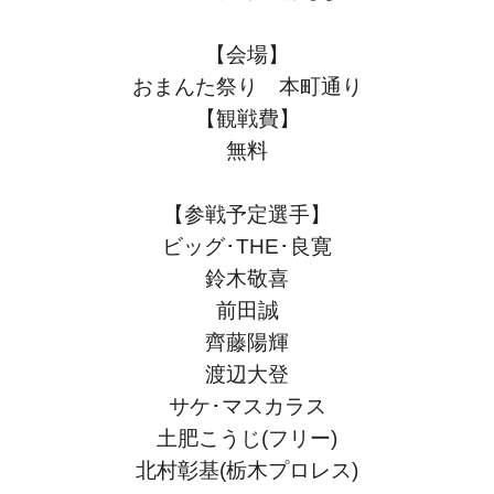
【会場】
おまんた祭り 本町通り
【観戦費】
無料
【参戦予定選手】
ビッグ･THE･良寛
鈴木敬喜
前田誠
齊藤陽輝
渡辺大登
サケ･マスカラス
土肥こうじ(フリー)
北村彰基(栃木プロレス)