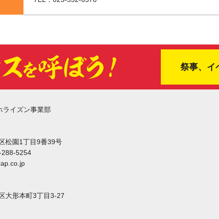
祭事、イ
ホライズン事業部
東区松園1丁目9番39号
-288-5254
ap.co.jp
東区大形本町3丁目3-27