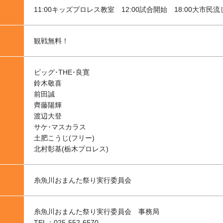
11:00キッズプロレス教室 12:00試合開始 18:00大市民
観戦無料！
ビッグ･THE･良寛
鈴木敬喜
前田誠
齊藤陽輝
渡辺大登
サケ･マスカラス
土肥こうじ(フリー)
北村彰基(栃木プロレス)
糸魚川おまんた祭り実行委員会
糸魚川おまんた祭り実行委員会 事務局
TEL：025-552-6570