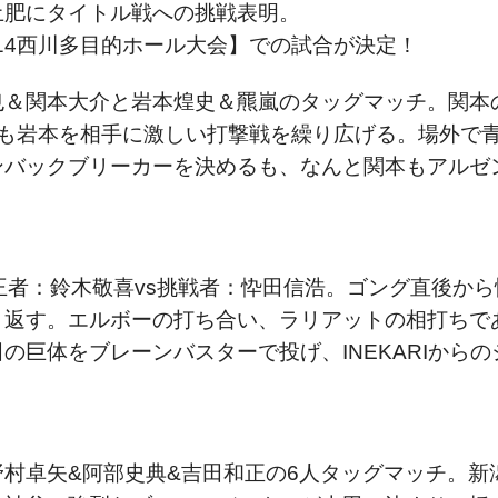
土肥にタイトル戦への挑戦表明。
14西川多目的ホール大会】での試合が決定！
也＆関本大介と岩本煌史＆羆嵐のタッグマッチ。関本
木も岩本を相手に激しい打撃戦を繰り広げる。場外で
ンバックブリーカーを決めるも、なんと関本もアルゼ
王者：鈴木敬喜vs挑戦者：忰田信浩。ゴング直後か
り返す。エルボーの打ち合い、ラリアットの相打ちで
の巨体をブレーンバスターで投げ、INEKARIから
s野村卓矢&阿部史典&吉田和正の6人タッグマッチ。