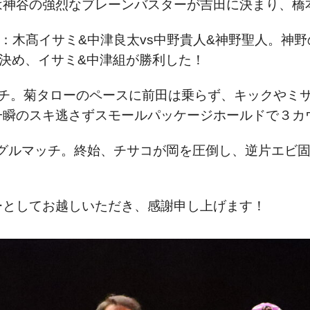
神谷の強烈なブレーンバスターが吉田に決まり、橋
試合：木髙イサミ&中津良太vs中野貴人&神野聖人。神
決め、イサミ&中津組が勝利した！
ッチ。菊タローのペースに前田は乗らず、キックやミ
一瞬のスキ逃さずスモールパッケージホールドで３カ
ングルマッチ。終始、チサコが岡を圧倒し、逆片エビ
ーとしてお越しいただき、感謝申し上げます！