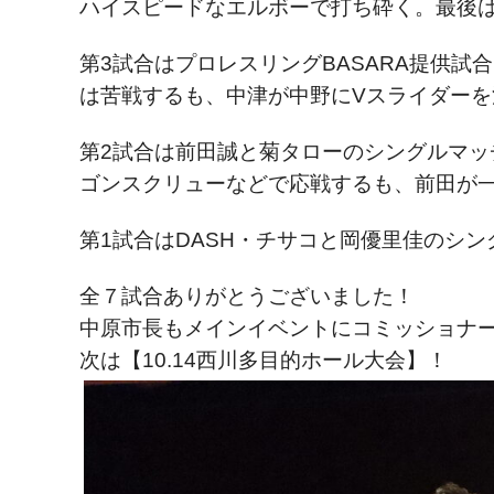
ハイスピードなエルボーで打ち砕く。最後は
第3試合はプロレスリングBASARA提供
は苦戦するも、中津が中野にVスライダーを
第2試合は前田誠と菊タローのシングルマ
ゴンスクリューなどで応戦するも、前田が
第1試合はDASH・チサコと岡優里佳のシ
全７試合ありがとうございました！
中原市長もメインイベントにコミッショナ
次は【10.14西川多目的ホール大会】！