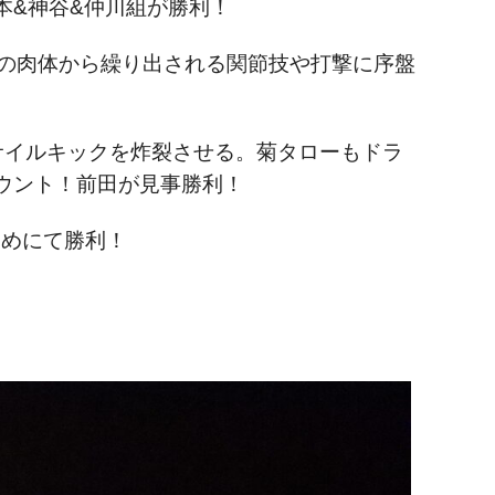
本&神谷&仲川組が勝利！
野の肉体から繰り出される関節技や打撃に序盤
サイルキックを炸裂させる。菊タローもドラ
ウント！前田が見事勝利！
固めにて勝利！