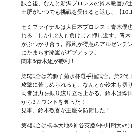
試合後、なんと新潟プロレスの鈴木敬喜が
土肥がいつでも挑戦を受けると返し、【10.
セミファイナルは大日本プロレス：青木優
れる。しかし2人も負けじと押し返す。青
がぶつかり合う。羆嵐が得意のアルゼンチ
にたまらず羆嵐がギブアップ。
関本&青木組が勝利！
第5試合は若獅子菊水杯選手権試合。第2代
攻撃に苦しめられるも、なんとか鈴木も切
両者は力を振り絞り立ち上がる。鈴木は忰田
から3カウントを奪った！
見事、鈴木敬喜が王座を防衛した！
第4試合は橋本大地&神谷英慶&仲川翔大v