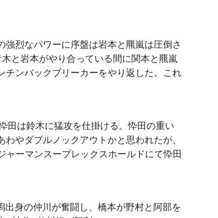
の強烈なパワーに序盤は岩本と羆嵐は圧倒さ
青木と岩本がやり合っている間に関本と羆嵐
ンチンバックブリーカーをやり返した。これ
ら忰田は鈴木に猛攻を仕掛ける。忰田の重い
あわやダブルノックアウトかと思われたが、
のジャーマンスープレックスホールドにて忰田
新潟出身の仲川が奮闘し、橋本が野村と阿部を