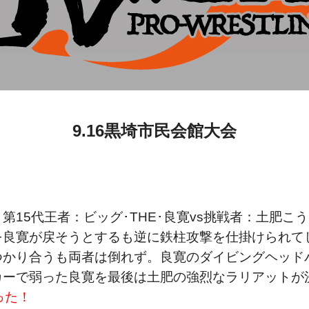
9.16黒埼市民会館大会
第15代王者：ビッグ･THE･良寛vs挑戦者：土肥
を良寛が戻そうとするも逆に鉄柱攻撃を仕掛けられて
つかり合うも両者は倒れず。良寛のダイビングヘッド
カーで弱った良寛を最後は土肥の強烈なラリアットが
った！