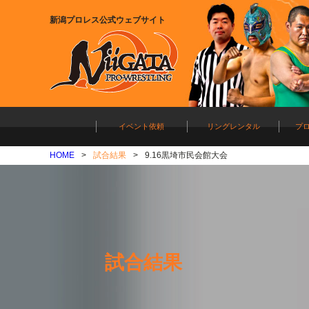
新潟プロレス公式ウェブサイト
イベント依頼
リングレンタル
プ
HOME
試合結果
9.16黒埼市民会館大会
試合結果