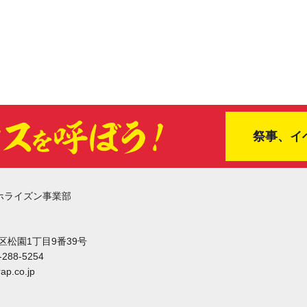
祭事、イ
ホライズン事業部
東区松園1丁目9番39号
-288-5254
ap.co.jp